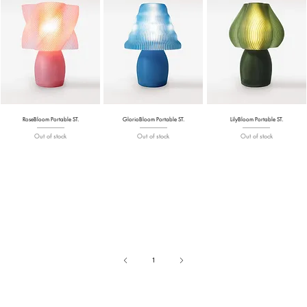
RoseBloom Portable ST.
GlorioBloom Portable ST.
LilyBloom Portable ST.
Out of stock
Out of stock
Out of stock
1
Page
1