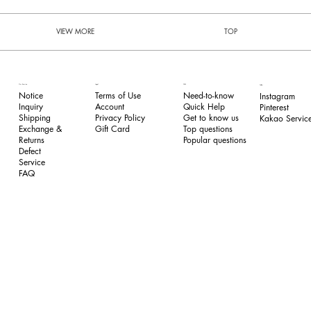
VIEW MORE
TOP
FAQ
Our Service
Legal
Follow
Need-to-know
Notice
Terms of Use
Instagram
Quick Help
Inquiry
​Account
Pinterest​
Get to know us
Shipping
Privacy Policy
Kakao Service
Top questions
Exchange &
​Gift Card
Popular questions
Returns
​Defect
Service
FAQ