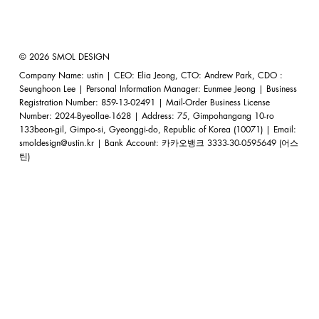
© 2026 SMOL DESIGN
Company Name: ustin | CEO: Elia Jeong, CTO: Andrew Park, CDO :
Seunghoon Lee | Personal Information Manager: Eunmee Jeong | Business
Registration Number: 859-13-02491 | Mail-Order Business License
Number: 2024-Byeollae-1628 | Address: 75, Gimpohangang 10-ro
133beon-gil, Gimpo-si, Gyeonggi-do, Republic of Korea (10071) | Email:
smoldesign@ustin.kr
| Bank Account: 카카오뱅크 3333-30-0595649 (어스
틴)