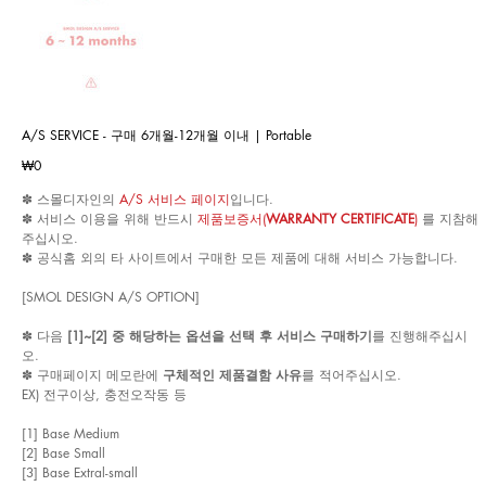
A/S SERVICE - 구매 6개월-12개월 이내 | Portable
Price
₩0
✽ 스몰디자인의
A/S 서비스 페이지
입니다.
✽ 서비스 이용을 위해 반드시
제품보증서(
WARRANTY CERTIFICATE
)
를 지참해
주십시오.
✽ 공식홈 외의 타 사이트에서 구매한 모든 제품에 대해 서비스 가능합니다.
[SMOL DESIGN A/S OPTION]
✽ 다음
[1]~[2] 중 해당하는 옵션을 선택 후 서비스 구매하기
를 진행해주십시
오.
✽ 구매페이지 메모란에
구체적인 제품결함 사유
를 적어주십시오.
EX) 전구이상, 충전오작동 등
[1] Base Medium
[2] Base Small
[3] Base Extral-small