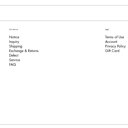
Our Service
Legal
Notice
Terms of Use
Inquiry
​Account
Shipping
Privacy Policy
Exchange & Returns
​Gift Card
​Defect
Service
FAQ