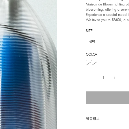
Maison de Bloom lighting obj
blossoming, offering a seren
Experience a special mood in
We invite you to
SMOL
, a p
SIZE
COLOR
제품정보