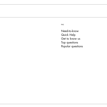
FAQ
Need-to-know
Quick Help
Get to know us
Top questions
Popular questions