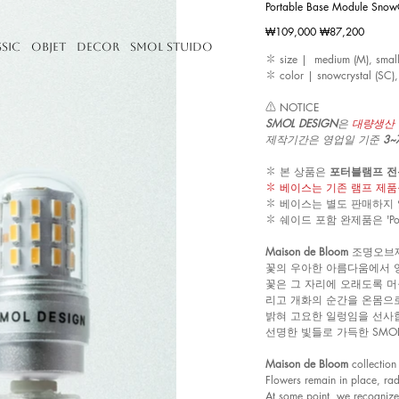
Portable Base Module Snow
₩109,000
₩87,200
정
할
가
인
ssic
Objet
Decor
Smol Stuido
가
✽ size | medium (M), small (
✽ color | snowcrystal (SC)
⚠︎ NOTICE
SMOL DESIGN
은
대량생산 
제작기간은 영업일 기준
3
✽ 본 상품은
포터블램프 전
✽ 베이스는 기존 램프 제품
✽ 베이스는 별도 판매하지
✽ 쉐이드 포함 완제품은 'Po
Maison de Bloom
조명오브
꽃의 우아한 아름다움에서 
꽃은 그 자리에 오래도록 머
리고 개화의 순간을 온몸으
밝혀 고요한 일렁임을 선사
선명한 빛들로 가득한 SMO
Maison de Bloom
collection
Flowers remain in place, rad
At some point, we recognize 