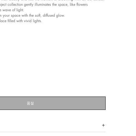
ect collection gently illuminates the space, like flowers
e wave of light.
 your space with the soft, diffused glow.
lace filled with vivid lights.
품절