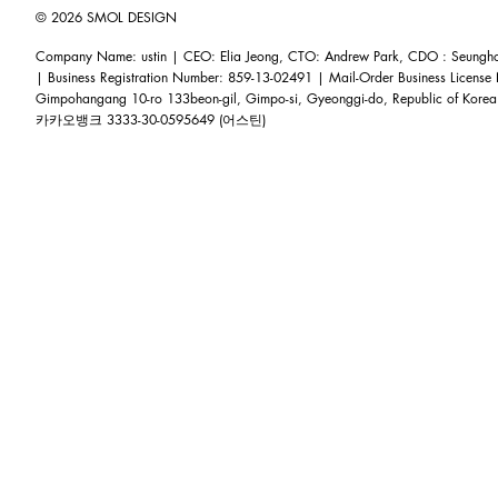
© 2026 SMOL DESIGN
Company Name: ustin | CEO: Elia Jeong, CTO: Andrew Park, CDO : Seunghoo
| Business Registration Number: 859-13-02491 | Mail-Order Business Licens
Gimpohangang 10-ro 133beon-gil, Gimpo-si, Gyeonggi-do, Republic of Korea
카카오뱅크 3333-30-0595649 (어스틴)