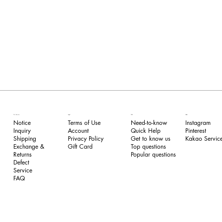
FAQ
Our Service
Legal
Follow
Need-to-know
Notice
Terms of Use
Instagram
Quick Help
Inquiry
​Account
Pinterest​
Get to know us
Shipping
Privacy Policy
Kakao Service
Top questions
Exchange &
​Gift Card
Popular questions
Returns
​Defect
Service
FAQ