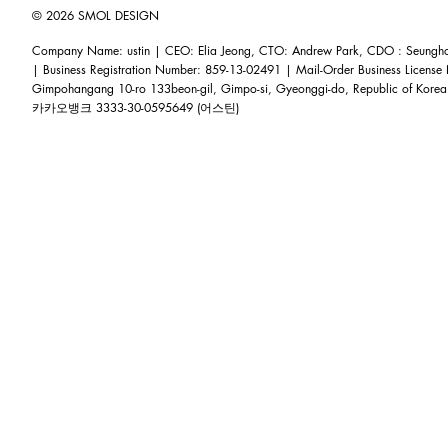
© 2026 SMOL DESIGN
Company Name: ustin | CEO: Elia Jeong, CTO: Andrew Park, CDO : Seunghoo
| Business Registration Number: 859-13-02491 | Mail-Order Business Licens
Gimpohangang 10-ro 133beon-gil, Gimpo-si, Gyeonggi-do, Republic of Korea
카카오뱅크 3333-30-0595649 (어스틴)