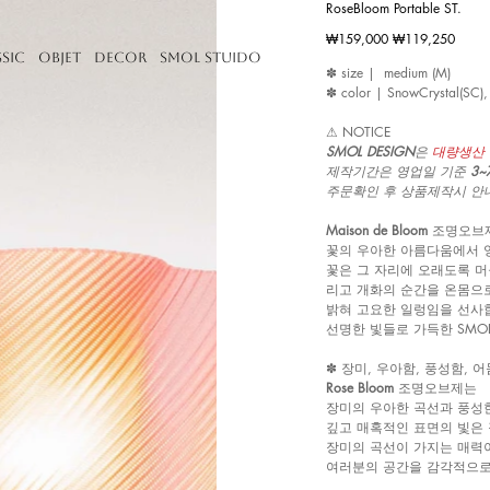
RoseBloom Portable ST.
Original
₩159,000
Sale
₩119,250
price
price
ssic
Objet
Decor
Smol Stuido
✽ size | medium (M)
✽ color | SnowCrystal(SC),
⚠︎ NOTICE
SMOL DESIGN
은
대량생산 
제작기간은 영업일 기준
3
주문확인 후 상품제작시 안
Maison de Bloom
조명오브
꽃의 우아한 아름다움에서 
꽃은 그 자리에 오래도록 머
리고 개화의 순간을 온몸으
밝혀 고요한 일렁임을 선사
선명한 빛들로 가득한 SMO
✽ 장미, 우아함, 풍성함, 어
Rose Bloom
조명오브제는
장미의 우아한 곡선과 풍성
깊고 매혹적인 표면의 빛은
장미의 곡선이 가지는 매력
여러분의 공간을 감각적으로