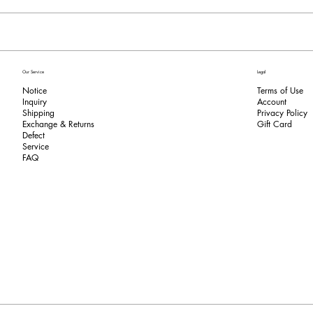
Our Service
Legal
Notice
Terms of Use
Inquiry
​Account
Shipping
Privacy Policy
Exchange & Returns
​Gift Card
​Defect
Service
FAQ