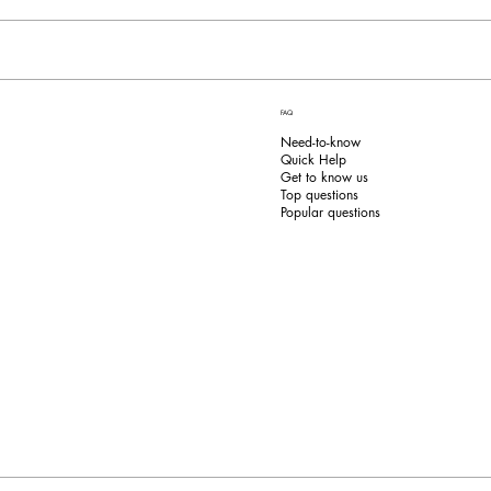
FAQ
Need-to-know
Quick Help
Get to know us
Top questions
Popular questions