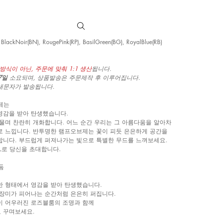
 BlackNoir(BN), RougePink(RP), BasilGreen(BG), RoyalBlue(RB)
방식이 아닌, 주문에 맞춰 1:1 생산
됩니다.
~7일
소요되며, 상품발송은 주문제작 후 이루어집니다.
내문자가 발송됩니다.
제는
영감을 받아 탄생했습니다.
물며 찬란히 개화합니다. 어느 순간 우리는 그 아름다움을 알아차
로 느낍니다. 반투명한 램프오브제는 꽃이 피듯 은은하게 공간을
합니다. 부드럽게 퍼져나가는 빛으로 특별한 무드를 느껴보세요.
L로 당신을 초대합니다.
둠
한 형태에서 영감을 받아 탄생했습니다.
 장미가 피어나는 순간처럼 은은히 퍼집니다.
이 어우러진 로즈블룸의 조명과 함께
 꾸며보세요.